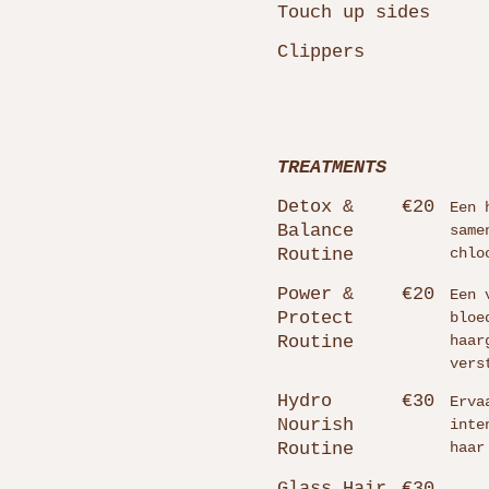
Touch up sides
Clippers
TREATMENTS
Detox &
€20
Een 
Balance
same
Routine
chlo
Power &
€20
Een 
Protect
bloe
Routine
haar
vers
Hydro
€30
Erva
Nourish
inte
Routine
haar
Glass Hair
€30