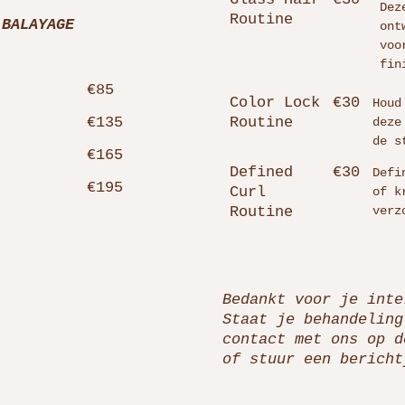
Dez
Routine
 BALAYAGE
ont
voo
fin
€85
Color Lock
€30
Houd
€135
Routine
deze
de s
€165
Defined
€30
Defi
€195
Curl
of k
Routine
verz
Bedankt voor je inte
Staat je behandeling
contact met ons op d
of stuur een berich