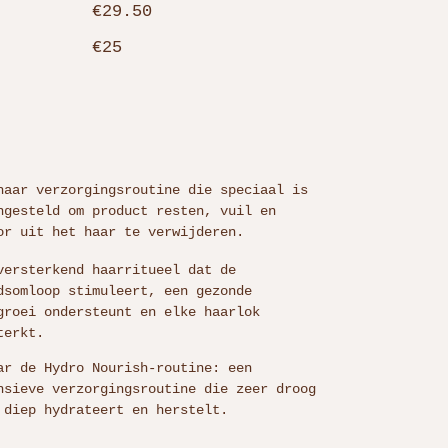
€29.50
€25
haar verzorgingsroutine die speciaal is
ngesteld om product resten, vuil en
or uit het haar te verwijderen.
versterkend haarritueel dat de
dsomloop stimuleert, een gezonde
groei ondersteunt en elke haarlok
terkt.
ar de Hydro Nourish-routine: een
nsieve verzorgingsroutine die zeer droog
 diep hydrateert en herstelt.