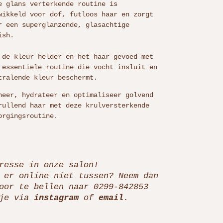
e glans verterkende routine is
wikkeld voor dof, futloos haar en zorgt
r een superglanzende, glasachtige
ish.
 de kleur helder en het haar gevoed met
 essentiele routine die vocht insluit en
tralende kleur beschermt.
neer, hydrateer en optimaliseer golvend
rullend haar met deze krulversterkende
orgingsroutine.
resse in onze salon!
 er online niet tussen? Neem dan
oor te bellen naar 0299-842853
tje via
instagram
of
email
.